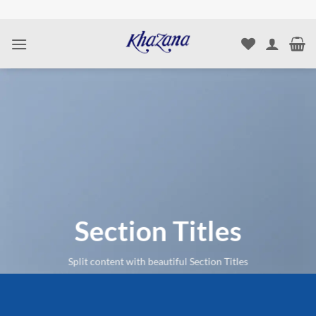
Skip
to
content
Section Titles
Split content with beautiful Section Titles