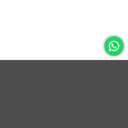
Explore Things
Lorem ipsum dolor sit amet, consectetuer adipiscing elit, sed
diam nonummy nibh euismod tincidunt ut laoreet dolore
magna aliquam erat volutpat….
Book Events
Lorem ipsum dolor sit amet, consectetuer adipiscing elit, sed
diam nonummy nibh euismod tincidunt ut laoreet dolore